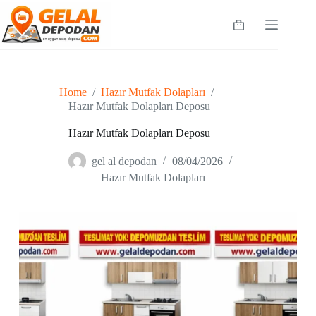
Skip
to
Shopping
content
cart
Home
/
Hazır Mutfak Dolapları
/
Hazır Mutfak Dolapları Deposu
Hazır Mutfak Dolapları Deposu
gel al depodan
08/04/2026
Hazır Mutfak Dolapları