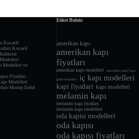
Etiket Bulutu
sı Kocaeli
amerikan kapı
atları Kocaeli
amerikan kapı
Balıkesir
 Modelleri
fiyatları
 Modelleri ve
amerikan kapı modelleri
amerikan panel kapı
iç kapı modelleri
ısı Fiyatları
gelal depodan
apı Modelleri
kapi fiyatlari
kapı modelleri
ları Montaj Dahil
melamin kapı
melamin kapı fiyatları
melamin kapı modelleri
oda kapisi modelleri
oda kapısı
oda kapısı fiyatları