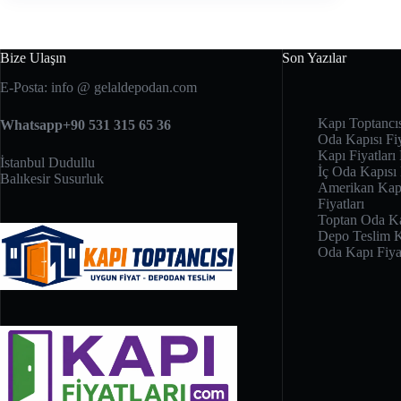
Bize Ulaşın
Son Yazılar
E-Posta: info @ gelaldepodan.com
Kapı Toptancı
Whatsapp+90 531 315 65 36
Oda Kapısı Fiy
Kapı Fiyatları 
İstanbul Dudullu
İç Oda Kapısı
Balıkesir Susurluk
Amerikan Kapı
Fiyatları
Toptan Oda Kap
Depo Teslim K
Oda Kapı Fiyat