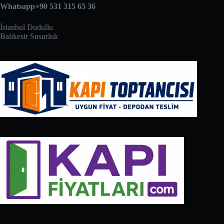
Whatsapp+90 531 315 65 36
İstanbul Dudullu
Balıkesir Susurluk