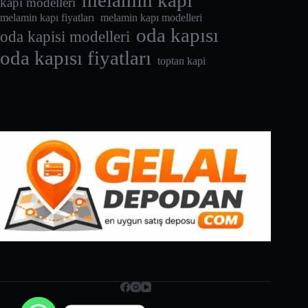
melamin kapı
kapı modelleri
melamin kapı fiyatları
melamin kapı modelleri
oda kapısı
oda kapisi modelleri
oda kapısı fiyatları
toptan kapi