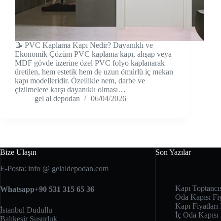
📝 PVC Kaplama Kapı Nedir? Dayanıklı ve
Ekonomik Çözüm PVC kaplama kapı, ahşap veya
MDF gövde üzerine özel PVC folyo kaplanarak
üretilen, hem estetik hem de uzun ömürlü iç mekan
kapı modelleridir. Özellikle nem, darbe ve
çizilmelere karşı dayanıklı olması…
gel al depodan
06/04/2026
Bize Ulaşın
Son Yazılar
E-Posta: info @ gelaldepodan.com
Kapı Toptancı
Whatsapp+90 531 315 65 36
Oda Kapısı Fiy
Kapı Fiyatları 
İstanbul Dudullu
İç Oda Kapısı
Balıkesir Susurluk