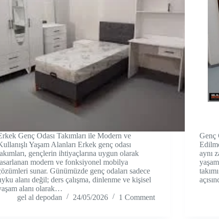
Erkek Genç Odası Takımları ile Modern ve
Genç 
Kullanışlı Yaşam Alanları Erkek genç odası
Edilme
takımları, gençlerin ihtiyaçlarına uygun olarak
aynı z
tasarlanan modern ve fonksiyonel mobilya
yaşam 
çözümleri sunar. Günümüzde genç odaları sadece
takım
uyku alanı değil; ders çalışma, dinlenme ve kişisel
açısı
yaşam alanı olarak…
gel al depodan
24/05/2026
1 Comment