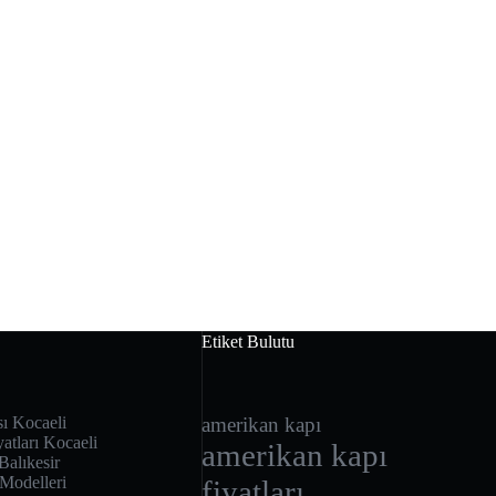
Etiket Bulutu
sı Kocaeli
amerikan kapı
atları Kocaeli
amerikan kapı
Balıkesir
 Modelleri
fiyatları