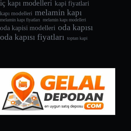
iç kapı modelleri
kapi fiyatlari
melamin kapı
kapı modelleri
melamin kapı fiyatları
melamin kapı modelleri
oda kapısı
oda kapisi modelleri
oda kapısı fiyatları
toptan kapi