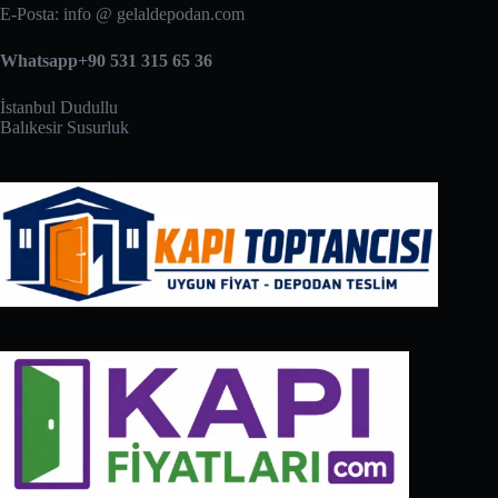
E-Posta: info @ gelaldepodan.com
Whatsapp+90 531 315 65 36
İstanbul Dudullu
Balıkesir Susurluk