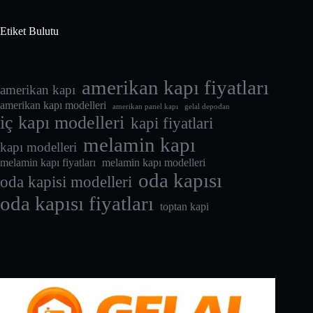
Etiket Bulutu
amerikan kapı fiyatları
amerikan kapı
amerikan kapı modelleri
amerikan panel kapı
gelal depodan
iç kapı modelleri
kapi fiyatlari
melamin kapı
kapı modelleri
melamin kapı fiyatları
melamin kapı modelleri
oda kapısı
oda kapisi modelleri
oda kapısı fiyatları
toptan kapi