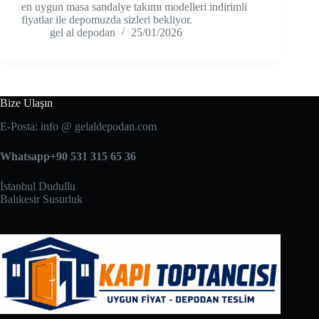
en uygun masa sandalye takımı modelleri indirimli
fiyatlar ile depomuzda sizleri bekliyor.
gel al depodan
25/01/2026
Bize Ulaşın
E-Posta: info @ gelaldepodan.com
Whatsapp+90 531 315 65 36
İstanbul Dudullu
Balıkesir Susurluk