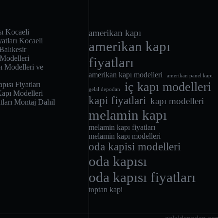
sı Kocaeli
amerikan kapı
atları Kocaeli
amerikan kapı
Balıkesir
 Modelleri
fiyatları
 Modelleri ve
amerikan kapı modelleri
amerikan panel kapı
iç kapı modelleri
ısı Fiyatları
gelal depodan
apı Modelleri
kapi fiyatlari
kapı modelleri
ları Montaj Dahil
melamin kapı
melamin kapı fiyatları
melamin kapı modelleri
oda kapisi modelleri
oda kapısı
oda kapısı fiyatları
toptan kapi