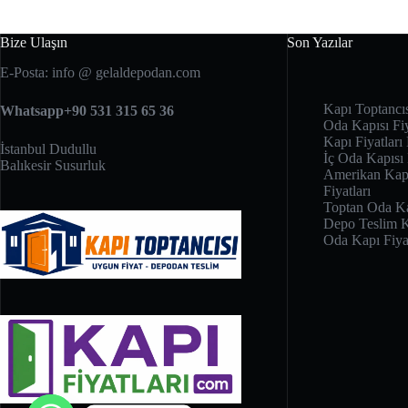
Bize Ulaşın
Son Yazılar
E-Posta: info @ gelaldepodan.com
Kapı Toptancı
Whatsapp+90 531 315 65 36
Oda Kapısı Fiy
Kapı Fiyatları 
İstanbul Dudullu
İç Oda Kapısı
Balıkesir Susurluk
Amerikan Kapı
Fiyatları
Toptan Oda Kap
Depo Teslim K
Oda Kapı Fiyat