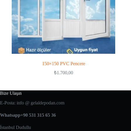
150×150 PVC Pencere
₺
1.700,00
Bize Ulaşın
E-Posta: info @ gelaldepodan.com
Whatsapp+90 531 315 65 36
İstanbul Dudullu