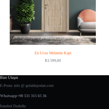
En Ucuz Melamin Kapı
₺
3.599,00
Bize Ulaşın
E-Posta: info @ gelaldepodan.com
Whatsapp+90 531 315 65 36
İstanbul Dudullu