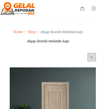
Skip
to
Shopping
content
cart
Home
/
Shop
/
ahşap desenli melamin kapı
ahşap desenli melamin kapı