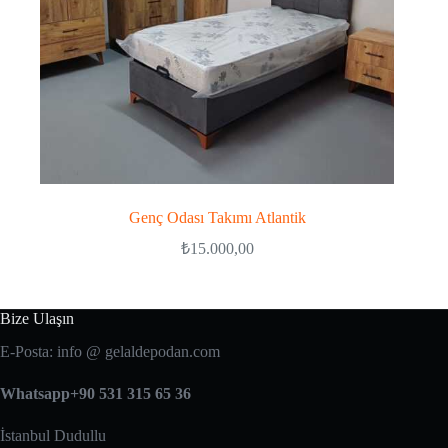
Genç Odası Takımı Atlantik
₺
15.000,00
Bize Ulaşın
E-Posta: info @ gelaldepodan.com
Whatsapp+90 531 315 65 36
İstanbul Dudullu