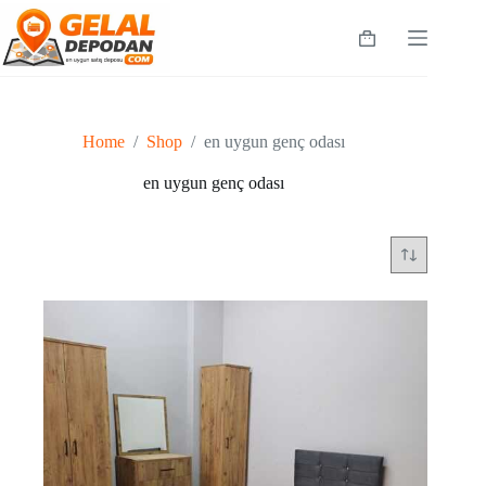
Skip
to
Shopping
content
cart
Home
/
Shop
/
en uygun genç odası
en uygun genç odası