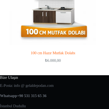
100 cm Hazır Mutfak Dolabı
₺
6.000,00
Bize Ulaşın
E-Posta: info @ gelaldepodan.com
Whatsapp+90 531 315 65 36
İstanbul Dudullu