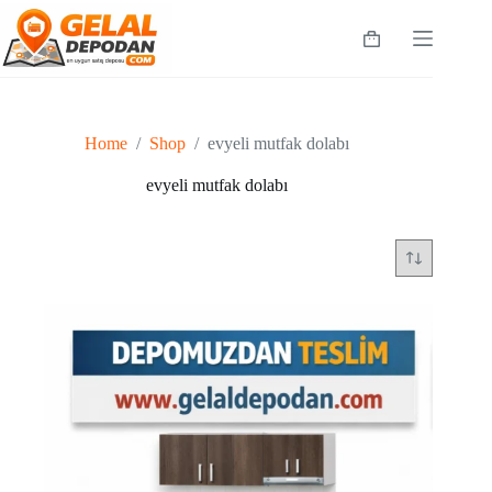
Skip
to
Shopping
content
cart
Home
/
Shop
/
evyeli mutfak dolabı
evyeli mutfak dolabı