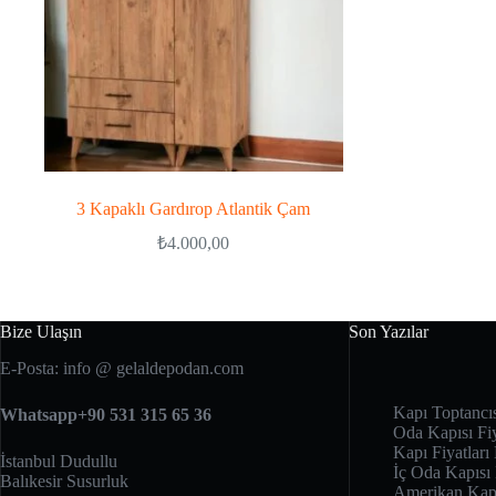
3 Kapaklı Gardırop Atlantik Çam
₺
4.000,00
Bize Ulaşın
Son Yazılar
E-Posta: info @ gelaldepodan.com
Kapı Toptancı
Whatsapp+90 531 315 65 36
Oda Kapısı Fiy
Kapı Fiyatları 
İstanbul Dudullu
İç Oda Kapısı
Balıkesir Susurluk
Amerikan Kapı