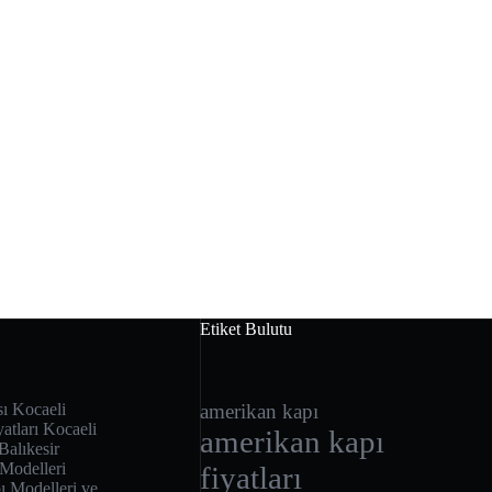
Etiket Bulutu
sı Kocaeli
amerikan kapı
atları Kocaeli
amerikan kapı
Balıkesir
 Modelleri
fiyatları
 Modelleri ve