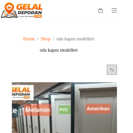
Skip
to
Shopping
content
cart
Home
/
Shop
/
oda kapısı modelleri
oda kapısı modelleri