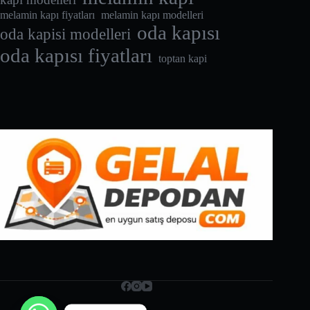
melamin kapı fiyatları
melamin kapı modelleri
oda kapısı
oda kapisi modelleri
oda kapısı fiyatları
toptan kapi