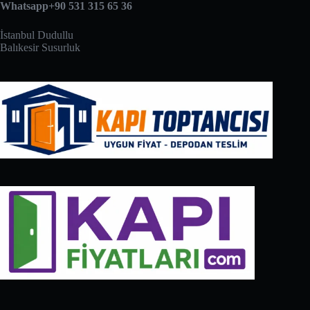
Whatsapp+90 531 315 65 36
İstanbul Dudullu
Balıkesir Susurluk