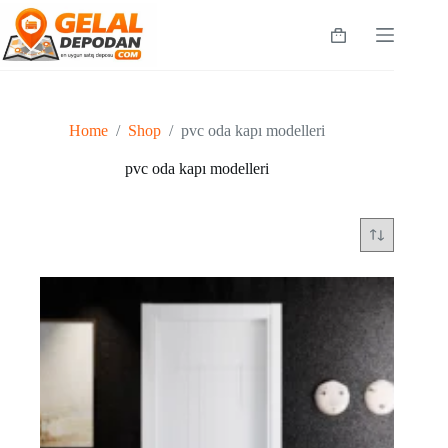
Skip
to
Shopping
content
cart
Home
/
Shop
/
pvc oda kapı modelleri
pvc oda kapı modelleri