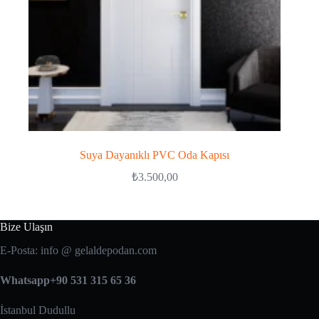
Suya Dayanıklı PVC Oda Kapısı
₺
3.500,00
Bize Ulaşın
E-Posta: info @ gelaldepodan.com
Whatsapp+90 531 315 65 36
İstanbul Dudullu