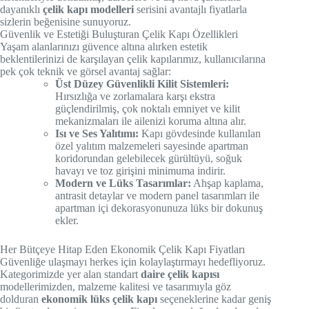
dayanıklı
çelik kapı modelleri
serisini avantajlı fiyatlarla
sizlerin beğenisine sunuyoruz.
Güvenlik ve Estetiği Buluşturan Çelik Kapı Özellikleri
Yaşam alanlarınızı güvence altına alırken estetik
beklentilerinizi de karşılayan çelik kapılarımız, kullanıcılarına
pek çok teknik ve görsel avantaj sağlar:
Üst Düzey Güvenlikli Kilit Sistemleri:
Hırsızlığa ve zorlamalara karşı ekstra
güçlendirilmiş, çok noktalı emniyet ve kilit
mekanizmaları ile ailenizi koruma altına alır.
Isı ve Ses Yalıtımı:
Kapı gövdesinde kullanılan
özel yalıtım malzemeleri sayesinde apartman
koridorundan gelebilecek gürültüyü, soğuk
havayı ve toz girişini minimuma indirir.
Modern ve Lüks Tasarımlar:
Ahşap kaplama,
antrasit detaylar ve modern panel tasarımları ile
apartman içi dekorasyonunuza lüks bir dokunuş
ekler.
Her Bütçeye Hitap Eden Ekonomik Çelik Kapı Fiyatları
Güvenliğe ulaşmayı herkes için kolaylaştırmayı hedefliyoruz.
Kategorimizde yer alan standart
daire çelik kapısı
modellerimizden, malzeme kalitesi ve tasarımıyla göz
dolduran
ekonomik lüks çelik kapı
seçeneklerine kadar geniş