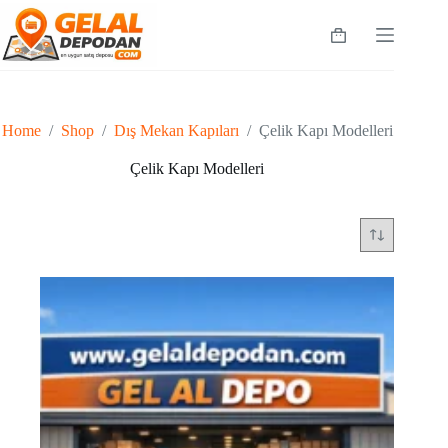
Skip
to
Shopping
content
cart
Home
/
Shop
/
Dış Mekan Kapıları
/
Çelik Kapı Modelleri
Çelik Kapı Modelleri