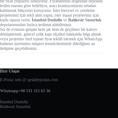
bir fiyat yelpazesi sunuyoruz. Fiyatlarımızı doğrudan depodan
teslim esasına göre belirliyor, aracı komisyonlarını ortadan
kaldırarak bütçenizi koruyoruz. İster bireysel ev yenileme
projeleriniz için tekli alım yapın, ister inşaat projeleriniz için
toplu sipariş verin;
İstanbul Dudullu
ve
Balıkesir Susurluk
depolarımızdan hızlıca teslimat alabilirsiniz.
Siz de evinizin girişini hem şık hem de geçilmez bir kaleye
dönüştürmek, güncel çelik kapı ölçüleri hakkında bilgi almak
veya projenize özel toptan fiyat teklifi istemek için
WhatsApp
hattımız üzerinden müşteri temsilcilerimizle dilediğiniz an
iletişime geçebilirsiniz.
Bize Ulaşın
E-Posta: info @ gelaldepodan.com
Whatsapp+90 531 315 65 36
İstanbul Dudullu
Balıkesir Susurluk