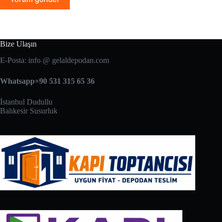
Bize Ulaşın
E-Posta: info @ gelaldepodan.com
Whatsapp+90 531 315 65 36
İstanbul Dudullu
Balıkesir Susurluk