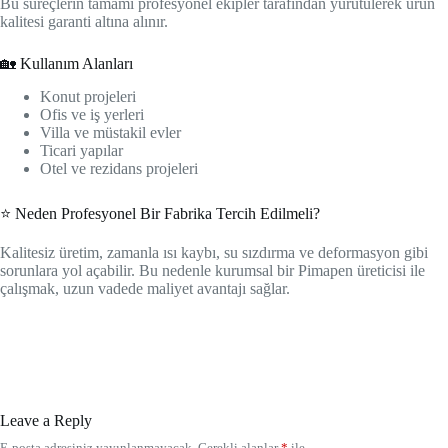
Bu süreçlerin tamamı profesyonel ekipler tarafından yürütülerek ürün
kalitesi garanti altına alınır.
🏡 Kullanım Alanları
Konut projeleri
Ofis ve iş yerleri
Villa ve müstakil evler
Ticari yapılar
Otel ve rezidans projeleri
⭐ Neden Profesyonel Bir Fabrika Tercih Edilmeli?
Kalitesiz üretim, zamanla ısı kaybı, su sızdırma ve deformasyon gibi
sorunlara yol açabilir. Bu nedenle kurumsal bir Pimapen üreticisi ile
çalışmak, uzun vadede maliyet avantajı sağlar.
Leave a Reply
E-posta adresiniz yayınlanmayacak.
Gerekli alanlar
*
ile