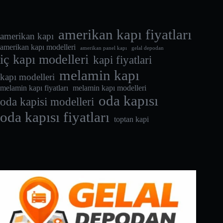
amerikan kapı fiyatları
amerikan kapı
amerikan kapı modelleri
amerikan panel kapı
gelal depodan
iç kapı modelleri
kapi fiyatlari
melamin kapı
kapı modelleri
melamin kapı fiyatları
melamin kapı modelleri
oda kapısı
oda kapisi modelleri
oda kapısı fiyatları
toptan kapi